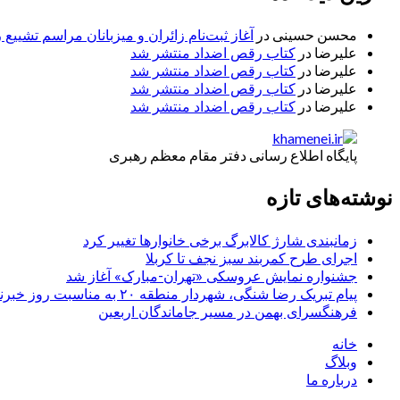
محسن حسینی
در
آغاز ثبت‌نام زائران و میزبانان مراسم تشییع 
علیرضا
در
کتاب رقص اضداد منتشر شد
علیرضا
در
کتاب رقص اضداد منتشر شد
علیرضا
در
کتاب رقص اضداد منتشر شد
علیرضا
در
کتاب رقص اضداد منتشر شد
پایگاه اطلاع رسانی دفتر مقام معظم رهبری
نوشته‌های تازه
زمانبندی شارژ کالابرگ برخی خانوارها تغییر کرد
اجرای طرح کمربند سبز نجف تا کربلا
جشنواره نمایش عروسکی «تهران-مبارک» آغاز شد
پیام تبریک رضا شنگی، شهردار منطقه ۲۰ به مناسبت روز خبرنگار
فرهنگسرای بهمن در مسیر جاماندگان اربعین
خانه
وبلاگ
درباره ما