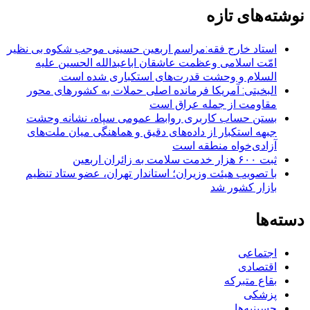
نوشته‌های تازه
استاد خارج فقه:مراسم اربعین حسینی موجب شکوه بی نظیر
امّت اسلامی وعظمت عاشقان اباعبدالله الحسین علیه
السلام و وحشت قدرت‌های استکباری شده است.
البخیتی: آمریکا فرمانده اصلی حملات به کشورهای محور
مقاومت از جمله عراق است
بستن حساب کاربری روابط عمومی سپاه، نشانه‌ وحشت
جبهه استکبار از داده‌های دقیق و هماهنگی میان ملت‌های
آزادی‌خواه منطقه است
ثبت ۶۰۰ هزار خدمت سلامت به زائران اربعین
با تصویب هیئت وزیران؛ استاندار تهران، عضو ستاد تنظیم
بازار کشور شد
دسته‌ها
اجتماعی
اقتصادی
بقاع متبرکه
پزشکی
حسینیه‌ها