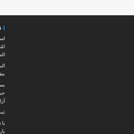
ن
است
امّ
الس
الب
مق
بست
جبه
آزا
ثبت ۶۰۰ هزار خدمت سلامت
با 
باز