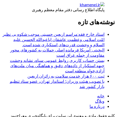
پایگاه اطلاع رسانی دفتر مقام معظم رهبری
نوشته‌های تازه
استاد خارج فقه:مراسم اربعین حسینی موجب شکوه بی نظیر
امّت اسلامی وعظمت عاشقان اباعبدالله الحسین علیه
السلام و وحشت قدرت‌های استکباری شده است.
البخیتی: آمریکا فرمانده اصلی حملات به کشورهای محور
مقاومت از جمله عراق است
بستن حساب کاربری روابط عمومی سپاه، نشانه‌ وحشت
جبهه استکبار از داده‌های دقیق و هماهنگی میان ملت‌های
آزادی‌خواه منطقه است
ثبت ۶۰۰ هزار خدمت سلامت به زائران اربعین
با تصویب هیئت وزیران؛ استاندار تهران، عضو ستاد تنظیم
بازار کشور شد
خانه
وبلاگ
درباره ما
کلیه حقوق مادی و معنوی این سایت برای پایگاه‌خبری معراج‌نیوز