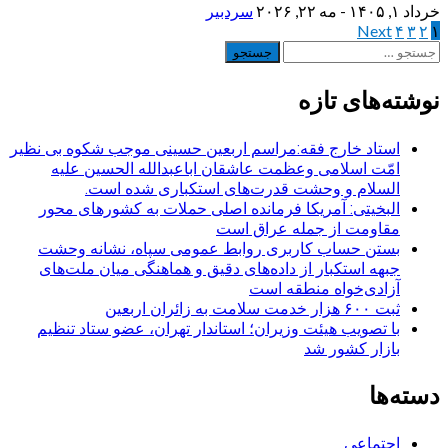
خرداد ۱, ۱۴۰۵ - مه ۲۲, ۲۰۲۶
سردبیر
۱
۲
۳
۴
Next
صفحه‌بندی
جستجو
نوشته‌ها
برای:
نوشته‌های تازه
استاد خارج فقه:مراسم اربعین حسینی موجب شکوه بی نظیر
امّت اسلامی وعظمت عاشقان اباعبدالله الحسین علیه
السلام و وحشت قدرت‌های استکباری شده است.
البخیتی: آمریکا فرمانده اصلی حملات به کشورهای محور
مقاومت از جمله عراق است
بستن حساب کاربری روابط عمومی سپاه، نشانه‌ وحشت
جبهه استکبار از داده‌های دقیق و هماهنگی میان ملت‌های
آزادی‌خواه منطقه است
ثبت ۶۰۰ هزار خدمت سلامت به زائران اربعین
با تصویب هیئت وزیران؛ استاندار تهران، عضو ستاد تنظیم
بازار کشور شد
دسته‌ها
اجتماعی