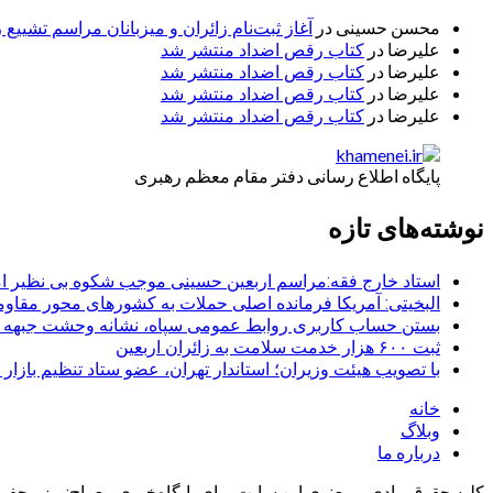
محسن حسینی
در
آغاز ثبت‌نام زائران و میزبانان مراسم تشییع 
علیرضا
در
کتاب رقص اضداد منتشر شد
علیرضا
در
کتاب رقص اضداد منتشر شد
علیرضا
در
کتاب رقص اضداد منتشر شد
علیرضا
در
کتاب رقص اضداد منتشر شد
پایگاه اطلاع رسانی دفتر مقام معظم رهبری
نوشته‌های تازه
استاد خارج فقه:مراسم اربعین حسینی موجب شکوه بی نظیر ا
البخیتی: آمریکا فرمانده اصلی حملات به کشورهای محور مقا
بستن حساب کاربری روابط عمومی سپاه، نشانه‌ وحشت جبهه است
ثبت ۶۰۰ هزار خدمت سلامت به زائران اربعین
با تصویب هیئت وزیران؛ استاندار تهران، عضو ستاد تنظیم بازار
خانه
وبلاگ
درباره ما
کلیه حقوق مادی و معنوی این سایت برای پایگاه‌خبری معراج‌نیوز محفوظ 