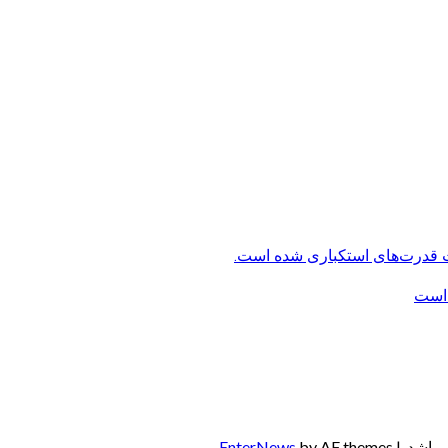
ت قدرت‌های استکباری شده است.
 است
‌باشد.
|
by AF themes.
EnterNews