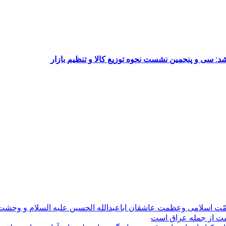
د: سی و پنجمین نشست نحوه توزیع کالا و تنظیم بازار
مّت اسلامی وعظمت عاشقان اباعبدالله الحسین علیه السلام و وحش
ومت از جمله عراق است