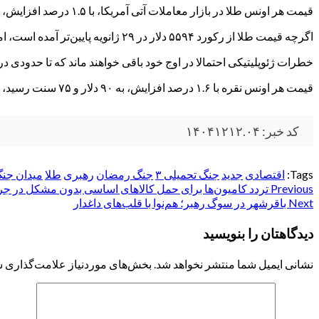
قیمت هر اونس طلا در بازار معاملات آتی آمریکا، با ۱.۵ درصد افزایش، به ۵۳۹۰ دلار و ۶ سنت رسید.
اگرچه قیمت طلا از رکورد ۵۵۹۴ دلار در ۲۹ ژانویه پایین‌تر آمده است، اما کارشناسان می‌گویند که قیمت طلا ممکن است امسال همچنان پتانسیل افزایش داشته باشد.
خطرات ژئوپلیتیکی احتمالا در اوج خود باقی خواهند ماند که تا حدودی در پیش‌بینی ها مبنی بر رس
قیمت هر اونس نقره با ۱.۶ درصد افزایش، به ۹۰ دلار و ۷۵ سنت رسید، در حالی که هر اونس پلاتین با ۰.۵ درصد افزایش، به ۲۳۲۱ دلار و ۶ سنت رسید.
کد خبر: ۱۴۰۴۱۲۱۲.۰۴
Tags:
اقتصادی
جدید
جنگ تحمیلی ۳
جنگ رمضان
رهبری
طلا
میدان جن
Post
Previous
تردد کامیون‌ها برای حمل کالاهای اساسی بدون مشکل در ج
Next
باقرشهر در سوگ رهبر؛ هم‌نوا با قلب‌های داغدار
navigation
دیدگاهتان را بنویسید
نشانی ایمیل شما منتشر نخواهد شد.
بخش‌های موردنیاز علامت‌گذاری ش